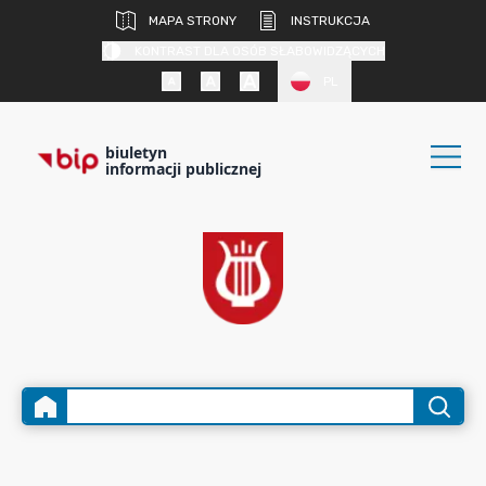
MAPA STRONY
INSTRUKCJA
KONTRAST DLA OSÓB SŁABOWIDZĄCYCH
PL
biuletyn
informacji publicznej