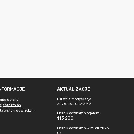
INFORMACJE
AKTUALIZACJE
Ostatnia modyfikacja
apa strony
2026-08-07 12:27:15
ejestr zmian
tatystyki odwiedzin
Licznik odwiedzin ogółem
113 200
Licznik odwiedzin w m-cu 2026-
07