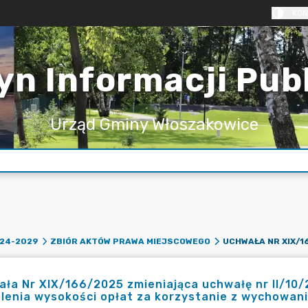
KON
yn Informacji Pub
Urząd Gminy Włoszakowice
24-2029
ZBIÓR AKTÓW PRAWA MIEJSCOWEGO
ła Nr XIX/166/2025 zmieniająca uchwałę nr II/10/
lenia wysokości opłat za korzystanie z wychowan