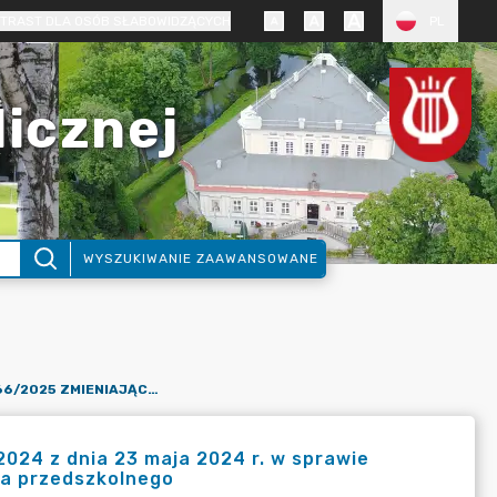
TRAST DLA OSÓB SŁABOWIDZĄCYCH
PL
licznej
WYSZUKIWANIE ZAAWANSOWANE
UCHWAŁA NR XIX/166/2025 ZMIENIAJĄCA UCHWAŁĘ NR II/10/2024 Z DNIA 23 MAJA 2024 R. W SPRAWIE OKREŚLENIA WYSOKOŚCI OPŁAT ZA KORZYSTANIE Z WYCHOWANIA PRZEDSZKOLNEGO
2024 z dnia 23 maja 2024 r. w sprawie
ia przedszkolnego