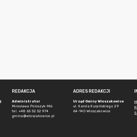
REDAKCJA
ADRES REDAKCJI
e
Administrator
Urząd Gminy Włoszakowice
M
Mirosława Poloszyk-Miś
ul. Karola Kurpińskiego 29
R
tel. +48 65 52 52 974
64-140 Włoszakowice
S
gmina@wloszakowice.pl