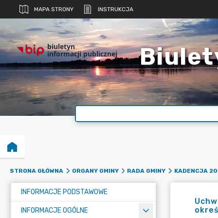
MAPA STRONY
INSTRUKCJA
biuletyn
Biulet
informacji publicznej
STRONA GŁÓWNA
ORGANY GMINY
RADA GMINY
KADENCJA 20
INFORMACJE PODSTAWOWE
Uchwa
okreś
INFORMACJE OGÓLNE