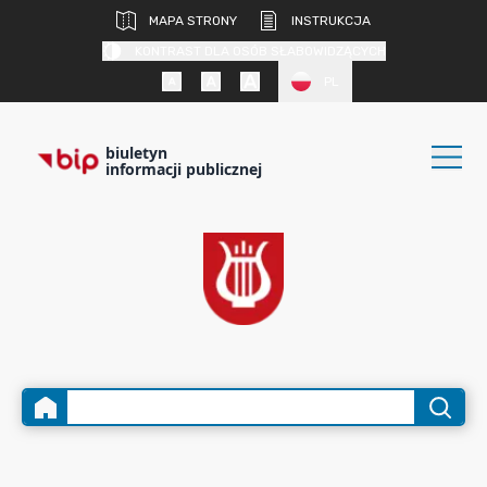
MAPA STRONY
INSTRUKCJA
KONTRAST DLA OSÓB SŁABOWIDZĄCYCH
PL
biuletyn
informacji publicznej