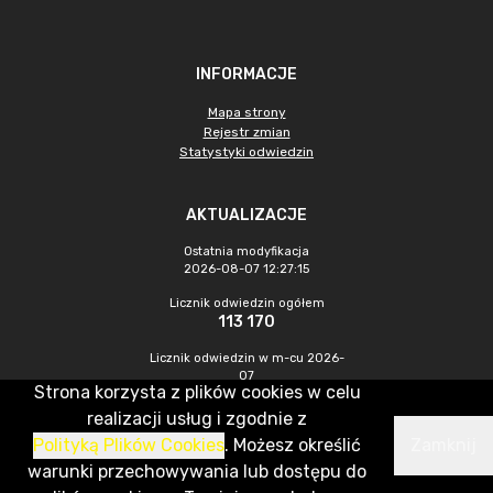
INFORMACJE
Mapa strony
Rejestr zmian
Statystyki odwiedzin
AKTUALIZACJE
Ostatnia modyfikacja
2026-08-07 12:27:15
Licznik odwiedzin ogółem
113 170
Licznik odwiedzin w m-cu 2026-
07
Strona korzysta z plików cookies w celu
500
realizacji usług i zgodnie z
Polityką Plików Cookies
. Możesz określić
Zamknij
CMS & Hosting: Nefeni Sp. z o.o.
warunki przechowywania lub dostępu do