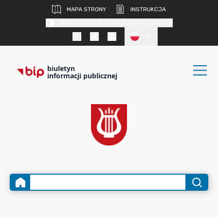
MAPA STRONY
INSTRUKCJA
KONTRAST DLA OSÓB SŁABOWIDZĄCYCH
PL
biuletyn
informacji publicznej