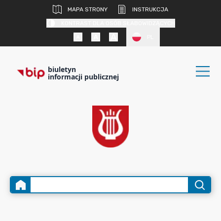
MAPA STRONY
INSTRUKCJA
KONTRAST DLA OSÓB SŁABOWIDZĄCYCH
PL
biuletyn
informacji publicznej