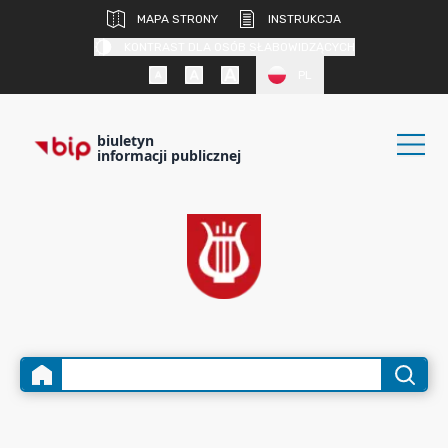
MAPA STRONY
INSTRUKCJA
KONTRAST DLA OSÓB SŁABOWIDZĄCYCH
PL
biuletyn
informacji publicznej