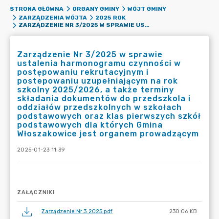
STRONA GŁÓWNA
ORGANY GMINY
WÓJT GMINY
ZARZĄDZENIA WÓJTA
2025 ROK
ZARZĄDZENIE NR 3/2025 W SPRAWIE USTALENIA HARMONOGRAMU CZYNNOŚCI W POSTĘPOWANIU REKRUTACYJNYM I POSTEPOWANIU UZUPEŁNIAJĄCYM NA ROK SZKOLNY 2025/2026, A TAKŻE TERMINY SKŁADANIA DOKUMENTÓW DO PRZEDSZKOLA I ODDZIAŁÓW PRZEDSZKOLNYCH W SZKOŁACH PODSTAWOWYCH ORAZ KLAS PIERWSZYCH SZKÓŁ PODSTAWOWYCH DLA KTÓRYCH GMINA WŁOSZAKOWICE JEST ORGANEM PROWADZĄCYM
Zarządzenie Nr 3/2025 w sprawie
ustalenia harmonogramu czynności w
postępowaniu rekrutacyjnym i
postepowaniu uzupełniającym na rok
szkolny 2025/2026, a także terminy
składania dokumentów do przedszkola i
oddziałów przedszkolnych w szkołach
podstawowych oraz klas pierwszych szkół
podstawowych dla których Gmina
Włoszakowice jest organem prowadzącym
2025-01-23 11:39
ZAŁĄCZNIKI
Zarządzenie Nr 3.2025.pdf
230.06 KB