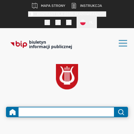
MAPA STRONY
INSTRUKCJA
KONTRAST DLA OSÓB SŁABOWIDZĄCYCH
PL
biuletyn
informacji publicznej