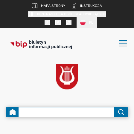
MAPA STRONY
INSTRUKCJA
KONTRAST DLA OSÓB SŁABOWIDZĄCYCH
PL
biuletyn
informacji publicznej