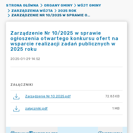
STRONA GŁÓWNA
ORGANY GMINY
WÓJT GMINY
ZARZĄDZENIA WÓJTA
2025 ROK
ZARZĄDZENIE NR 10/2025 W SPRAWIE OGŁOSZENIA OTWARTEGO KONKURSU OFERT NA WSPARCIE REALIZACJI ZADAŃ PUBLICZNYCH W 2025 ROKU
Zarządzenie Nr 10/2025 w sprawie
ogłoszenia otwartego konkursu ofert na
wsparcie realizacji zadań publicznych w
2025 roku
2025-01-29 14:52
ZAŁĄCZNIKI
Zarządzenie Nr 10.2025.pdf
72.83 KB
załączniki.pdf
1 MB