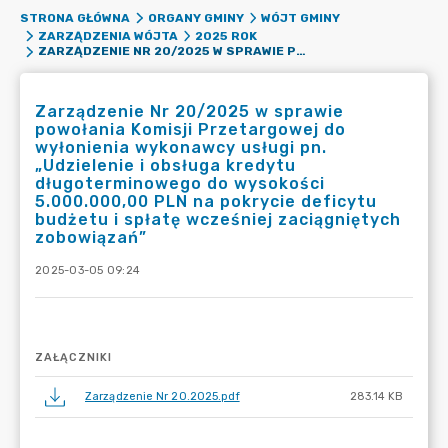
STRONA GŁÓWNA
ORGANY GMINY
WÓJT GMINY
ZARZĄDZENIA WÓJTA
2025 ROK
ZARZĄDZENIE NR 20/2025 W SPRAWIE POWOŁANIA KOMISJI PRZETARGOWEJ DO WYŁONIENIA WYKONAWCY USŁUGI PN. „UDZIELENIE I OBSŁUGA KREDYTU DŁUGOTERMINOWEGO DO WYSOKOŚCI 5.000.000,00 PLN NA POKRYCIE DEFICYTU BUDŻETU I SPŁATĘ WCZEŚNIEJ ZACIĄGNIĘTYCH ZOBOWIĄZAŃ”
Zarządzenie Nr 20/2025 w sprawie
powołania Komisji Przetargowej do
wyłonienia wykonawcy usługi pn.
„Udzielenie i obsługa kredytu
długoterminowego do wysokości
5.000.000,00 PLN na pokrycie deficytu
budżetu i spłatę wcześniej zaciągniętych
zobowiązań”
2025-03-05 09:24
ZAŁĄCZNIKI
Zarządzenie Nr 20.2025.pdf
283.14 KB