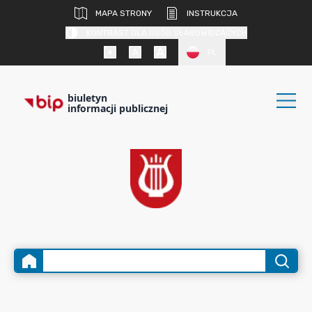
MAPA STRONY
INSTRUKCJA
KONTRAST DLA OSÓB SŁABOWIDZĄCYCH
PL
biuletyn
informacji publicznej