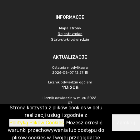
INFORMACJE
Mapa strony
Rejestr zmian
Statystyki odwiedzin
AKTUALIZACJE
Ostatnia modyfikacja
2026-08-07 12:27:15
Licznik odwiedzin ogółem
113 208
Licznik odwiedzin w m-cu 2026-
07
Strona korzysta z plików cookies w celu
538
realizacji usług i zgodnie z
Polityką Plików Cookies
. Możesz określić
Zamknij
CMS & Hosting: Nefeni Sp. z o.o.
warunki przechowywania lub dostępu do
plików cookies w Twojej przeglądarce