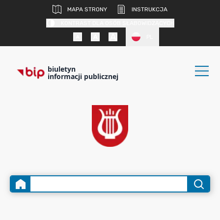
MAPA STRONY
INSTRUKCJA
KONTRAST DLA OSÓB SŁABOWIDZĄCYCH
PL
biuletyn
informacji publicznej