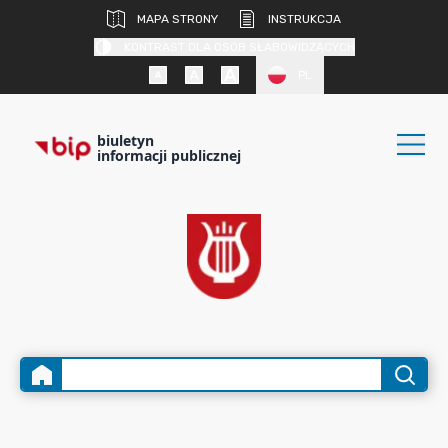
MAPA STRONY
INSTRUKCJA
KONTRAST DLA OSÓB SŁABOWIDZĄCYCH
PL
biuletyn
informacji publicznej