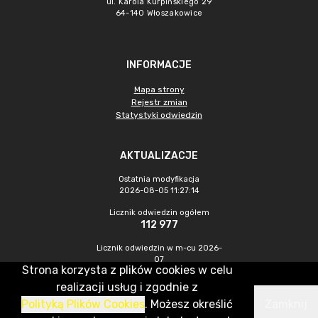
ul. Karola Kurpińskiego 29
64-140 Włoszakowice
INFORMACJE
Mapa strony
Rejestr zmian
Statystyki odwiedzin
AKTUALIZACJE
Ostatnia modyfikacja
2026-08-05 11:27:14
Licznik odwiedzin ogółem
112 977
Licznik odwiedzin w m-cu 2026-
07
Strona korzysta z plików cookies w celu
307
realizacji usług i zgodnie z
Polityką Plików Cookies
. Możesz określić
Zamknij
CMS & Hosting: Nefeni Sp. z o.o.