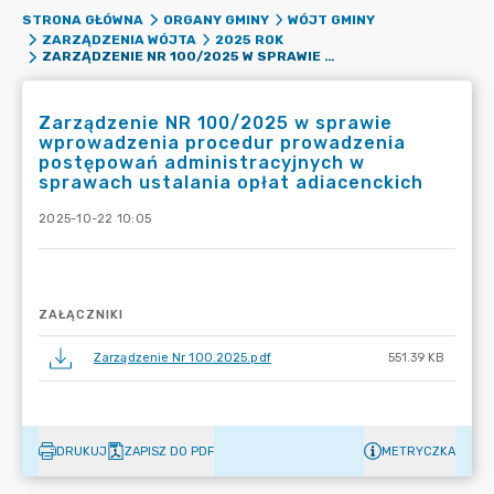
STRONA GŁÓWNA
ORGANY GMINY
WÓJT GMINY
ZARZĄDZENIA WÓJTA
2025 ROK
ZARZĄDZENIE NR 100/2025 W SPRAWIE WPROWADZENIA PROCEDUR PROWADZENIA POSTĘPOWAŃ ADMINISTRACYJNYCH W SPRAWACH USTALANIA OPŁAT ADIACENCKICH
Zarządzenie NR 100/2025 w sprawie
wprowadzenia procedur prowadzenia
postępowań administracyjnych w
sprawach ustalania opłat adiacenckich
2025-10-22 10:05
ZAŁĄCZNIKI
Zarządzenie Nr 100.2025.pdf
551.39 KB
DRUKUJ
ZAPISZ DO PDF
METRYCZKA