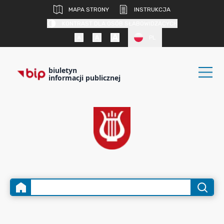
MAPA STRONY
INSTRUKCJA
KONTRAST DLA OSÓB SŁABOWIDZĄCYCH
PL
biuletyn
informacji publicznej