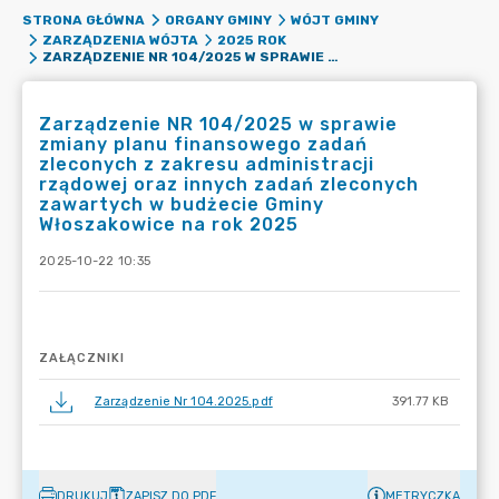
STRONA GŁÓWNA
ORGANY GMINY
WÓJT GMINY
ZARZĄDZENIA WÓJTA
2025 ROK
ZARZĄDZENIE NR 104/2025 W SPRAWIE ZMIANY PLANU FINANSOWEGO ZADAŃ ZLECONYCH Z ZAKRESU ADMINISTRACJI RZĄDOWEJ ORAZ INNYCH ZADAŃ ZLECONYCH ZAWARTYCH W BUDŻECIE GMINY WŁOSZAKOWICE NA ROK 2025
Zarządzenie NR 104/2025 w sprawie
zmiany planu finansowego zadań
zleconych z zakresu administracji
rządowej oraz innych zadań zleconych
zawartych w budżecie Gminy
Włoszakowice na rok 2025
2025-10-22 10:35
ZAŁĄCZNIKI
Zarządzenie Nr 104.2025.pdf
391.77 KB
DRUKUJ
ZAPISZ DO PDF
METRYCZKA