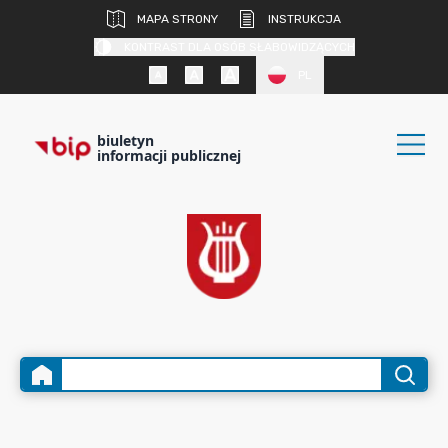
MAPA STRONY
INSTRUKCJA
KONTRAST DLA OSÓB SŁABOWIDZĄCYCH
PL
biuletyn
informacji publicznej