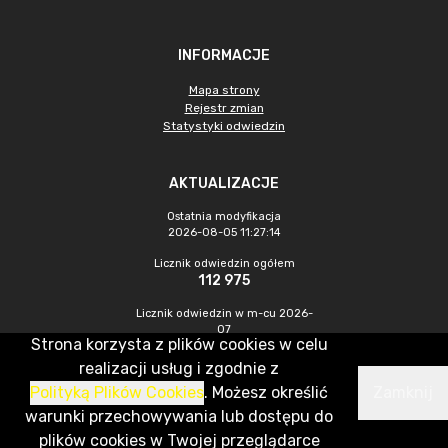
INFORMACJE
Mapa strony
Rejestr zmian
Statystyki odwiedzin
AKTUALIZACJE
Ostatnia modyfikacja
2026-08-05 11:27:14
Licznik odwiedzin ogółem
112 975
Licznik odwiedzin w m-cu 2026-
07
Strona korzysta z plików cookies w celu
305
realizacji usług i zgodnie z
Polityką Plików Cookies
. Możesz określić
Zamknij
CMS & Hosting: Nefeni Sp. z o.o.
warunki przechowywania lub dostępu do
plików cookies w Twojej przeglądarce