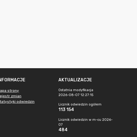
INFORMACJE
AKTUALIZACJE
Ostatnia modyfikacja
apa strony
2026-08-07 12:27:15
ejestr zmian
tatystyki odwiedzin
Licznik odwiedzin ogółem
113 154
Licznik odwiedzin w m-cu 2026-
07
484