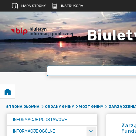
MAPA STRONY
INSTRUKCJA
biuletyn
Biulet
informacji publicznej
STRONA GŁÓWNA
ORGANY GMINY
WÓJT GMINY
ZARZĄDZENI
INFORMACJE PODSTAWOWE
Zarz
Fund
INFORMACJE OGÓLNE