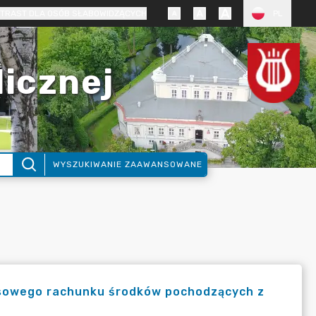
TRAST DLA OSÓB SŁABOWIDZĄCYCH
PL
licznej
WYSZUKIWANIE ZAAWANSOWANE
nsowego rachunku środków pochodzących z