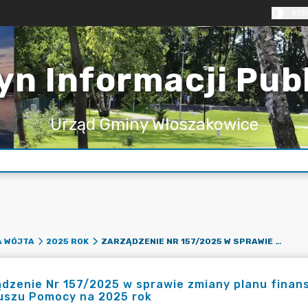
KON
yn Informacji Pub
Urząd Gminy Włoszakowice
ZARZĄDZENIE NR 157/2025 W SPRAWIE ZMIANY PLANU FINANSOWEGO RACHUNKU ŚRODKÓW POCHODZĄCYCH Z FUNDUSZU POMOCY NA 2025 ROK
A WÓJTA
2025 ROK
ądzenie Nr 157/2025 w sprawie zmiany planu fina
uszu Pomocy na 2025 rok