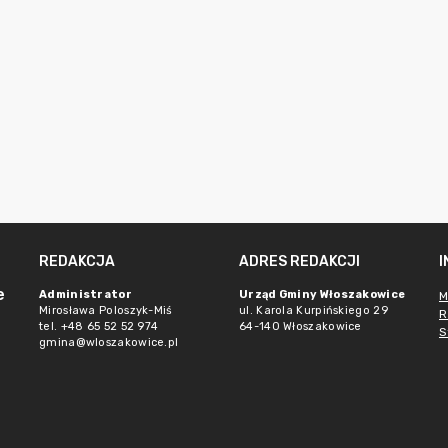
REDAKCJA
ADRES REDAKCJI
e
Administrator
Urząd Gminy Włoszakowice
M
Mirosława Poloszyk-Miś
ul. Karola Kurpińskiego 29
R
tel. +48 65 52 52 974
64-140 Włoszakowice
S
gmina@wloszakowice.pl