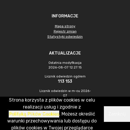
INFORMACJE
Mapa strony
Rejestr zmian
Statystyki odwiedzin
AKTUALIZACJE
Ostatnia modyfikacja
2026-08-07 12:27:15
Licznik odwiedzin ogółem
113 153
Licznik odwiedzin w m-cu 2026-
07
Strona korzysta z plików cookies w celu
483
realizacji usług i zgodnie z
Polityką Plików Cookies
. Możesz określić
Zamknij
CMS & Hosting: Nefeni Sp. z o.o.
warunki przechowywania lub dostępu do
plików cookies w Twojej przeglądarce