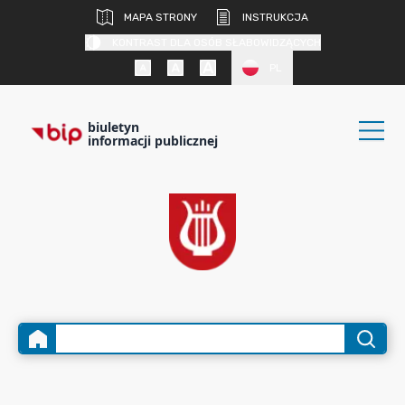
MAPA STRONY
INSTRUKCJA
KONTRAST DLA OSÓB SŁABOWIDZĄCYCH
PL
biuletyn
informacji publicznej