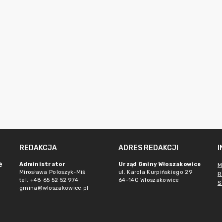
REDAKCJA
ADRES REDAKCJI
e
Administrator
Urząd Gminy Włoszakowice
M
Mirosława Poloszyk-Miś
ul. Karola Kurpińskiego 29
R
tel. +48 65 52 52 974
64-140 Włoszakowice
S
gmina@wloszakowice.pl