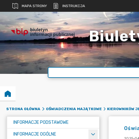
MAPA STRONY
INSTRUKCJA
biuletyn
Biulet
informacji publicznej
STRONA GŁÓWNA
OŚWIADCZENIA MAJĄTKOWE
KIEROWNIKÓW 
INFORMACJE PODSTAWOWE
Oświa
INFORMACJE OGÓLNE
2025-04