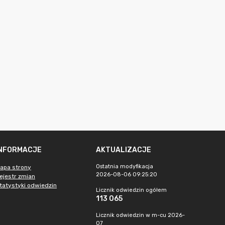
INFORMACJE
AKTUALIZACJE
Ostatnia modyfikacja
apa strony
2026-08-06 09:25:20
ejestr zmian
tatystyki odwiedzin
Licznik odwiedzin ogółem
113 065
Licznik odwiedzin w m-cu 2026-
07