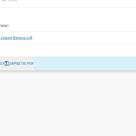
NIKI
Leszek Barszcz.pdf
UJ
ZAPISZ DO PDF