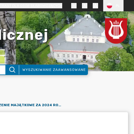
TRAST DLA OSÓB SŁABOWIDZĄCYCH
PL
licznej
WYSZUKIWANIE ZAAWANSOWANE
OŚWIADCZENIE MAJĄTKOWE ZA 2024 ROK: LESZEK BARSZCZ