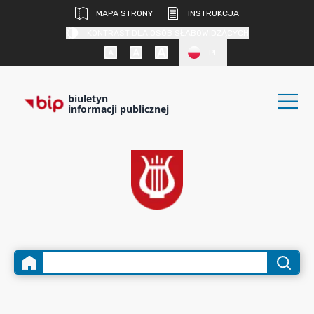
MAPA STRONY
INSTRUKCJA
KONTRAST DLA OSÓB SŁABOWIDZĄCYCH
PL
biuletyn
informacji publicznej