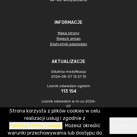
64-140 Włoszakowice
INFORMACJE
Mapa strony
Rejestr zmian
Statystyki odwiedzin
AKTUALIZACJE
Ostatnia modyfikacja
2026-08-07 12:27:15
Licznik odwiedzin ogółem
113 154
Licznik odwiedzin w m-cu 2026-
07
Strona korzysta z plików cookies w celu
484
realizacji usług i zgodnie z
Polityką Plików Cookies
. Możesz określić
Zamknij
CMS & Hosting: Nefeni Sp. z o.o.
warunki przechowywania lub dostępu do