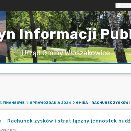
KON
yn Informacji Pub
Urząd Gminy Włoszakowice
A FINANSOWE
SPRAWOZDANIA 2024
 - Rachunek zysków i strat łączny jednostek bud
-09 09:24