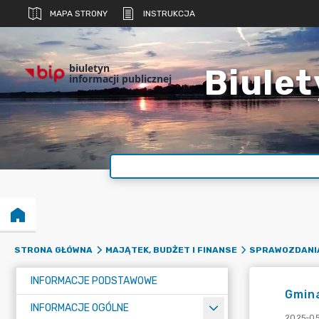
MAPA STRONY
INSTRUKCJA
biuletyn
Biulet
informacji publicznej
STRONA GŁÓWNA
MAJĄTEK, BUDŻET I FINANSE
SPRAWOZDANI
INFORMACJE PODSTAWOWE
Gmina
INFORMACJE OGÓLNE
2025-05