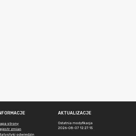
INFORMACJE
AKTUALIZACJE
Ostatnia modyfikacja
apa strony
2026-08-07 12:27:15
ejestr zmian
tatystyki odwiedzin