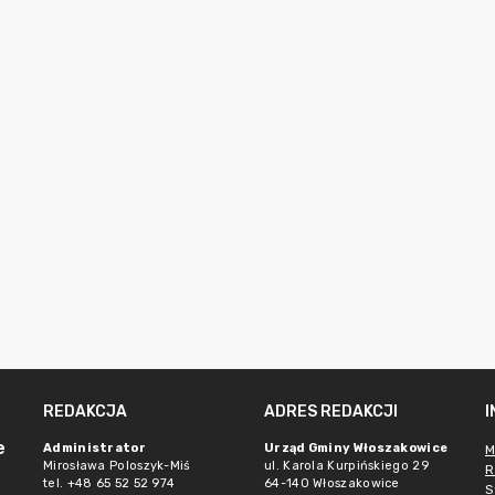
REDAKCJA
ADRES REDAKCJI
e
Administrator
Urząd Gminy Włoszakowice
M
Mirosława Poloszyk-Miś
ul. Karola Kurpińskiego 29
R
tel. +48 65 52 52 974
64-140 Włoszakowice
S