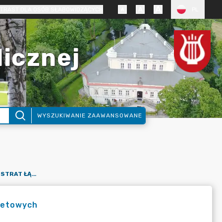
TRAST DLA OSÓB SŁABOWIDZĄCYCH
PL
licznej
WYSZUKIWANIE ZAAWANSOWANE
GMINA - RACHUNEK ZYSKÓW I STRAT ŁĄCZNY JEDNOSTEK BUDŻETOWYCH
żetowych