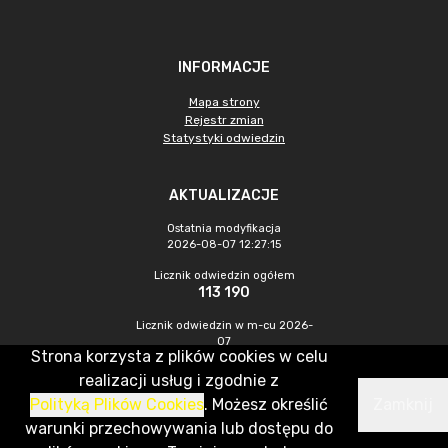
INFORMACJE
Mapa strony
Rejestr zmian
Statystyki odwiedzin
AKTUALIZACJE
Ostatnia modyfikacja
2026-08-07 12:27:15
Licznik odwiedzin ogółem
113 190
Licznik odwiedzin w m-cu 2026-
07
Strona korzysta z plików cookies w celu
520
realizacji usług i zgodnie z
Polityką Plików Cookies
. Możesz określić
Zamknij
CMS & Hosting: Nefeni Sp. z o.o.
warunki przechowywania lub dostępu do