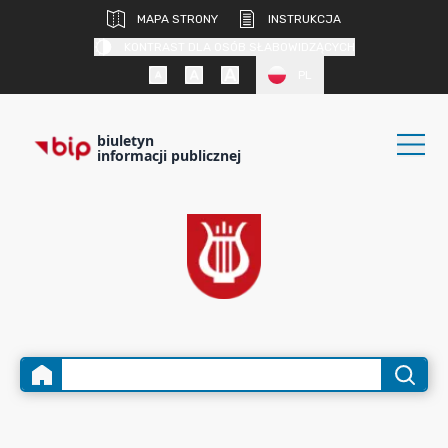
MAPA STRONY
INSTRUKCJA
KONTRAST DLA OSÓB SŁABOWIDZĄCYCH
PL
biuletyn
informacji publicznej