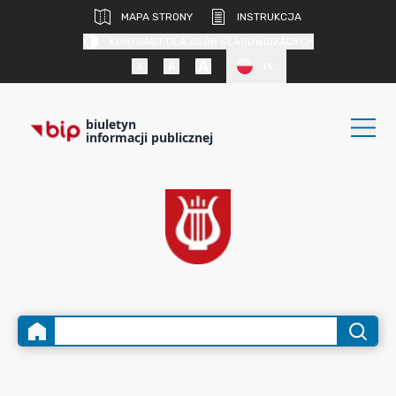
MAPA STRONY
INSTRUKCJA
KONTRAST DLA OSÓB SŁABOWIDZĄCYCH
PL
biuletyn
informacji publicznej