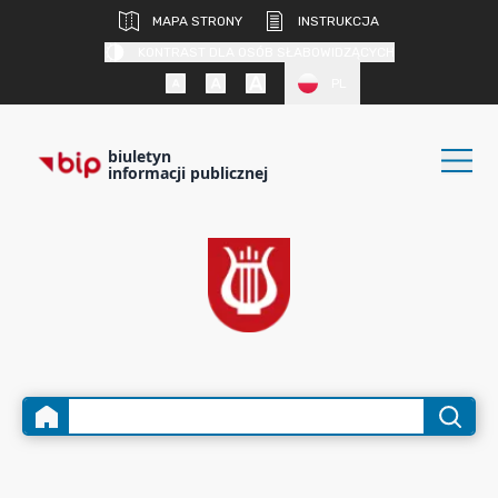
MAPA STRONY
INSTRUKCJA
KONTRAST DLA OSÓB SŁABOWIDZĄCYCH
PL
biuletyn
informacji publicznej