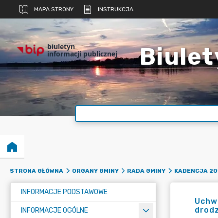
MAPA STRONY
INSTRUKCJA
biuletyn
Biulet
informacji publicznej
STRONA GŁÓWNA
ORGANY GMINY
RADA GMINY
KADENCJA 20
INFORMACJE PODSTAWOWE
Uchwa
drod
INFORMACJE OGÓLNE