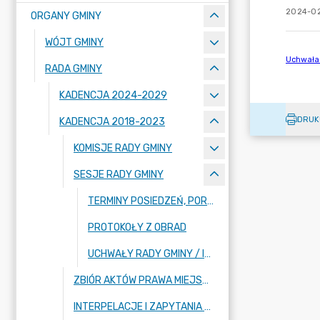
2024-02
ORGANY GMINY
WÓJT GMINY
RADA GMINY
KADENCJA 2024-2029
DRUK
KADENCJA 2018-2023
KOMISJE RADY GMINY
SESJE RADY GMINY
TERMINY POSIEDZEŃ, PORZĄDKI OBRAD WRAZ Z PROJEKTAMI UCHWAŁ
PROTOKOŁY Z OBRAD
UCHWAŁY RADY GMINY / IMIENNE WYKAZY GŁOSOWAŃ
ZBIÓR AKTÓW PRAWA MIEJSCOWEGO
INTERPELACJE I ZAPYTANIA RADNYCH