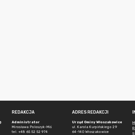
REDAKCJA
ADRES REDAKCJI
e
Administrator
Urząd Gminy Włoszakowice
M
Mirosława Poloszyk-Miś
ul. Karola Kurpińskiego 29
R
tel. +48 65 52 52 974
64-140 Włoszakowice
S