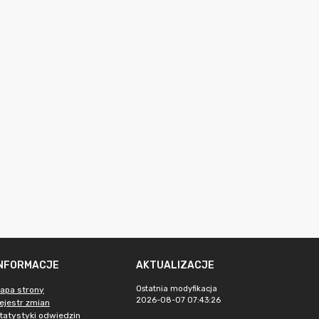
INFORMACJE
AKTUALIZACJE
Ostatnia modyfikacja
apa strony
2026-08-07 07:43:26
ejestr zmian
tatystyki odwiedzin