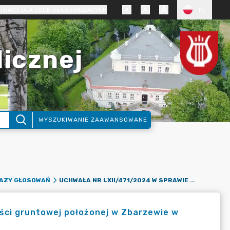
TRAST DLA OSÓB SŁABOWIDZĄCYCH
PL
licznej
WYSZUKIWANIE ZAAWANSOWANE
UCHWAŁA NR LXII/471/2024 W SPRAWIE ZBYCIA NIERUCHOMOŚCI GRUNTOWEJ POŁOŻONEJ W ZBARZEWIE W DRODZE ZAMIANY
KAZY GŁOSOWAŃ
ści gruntowej położonej w Zbarzewie w