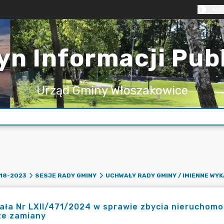
KON
yn Informacji Pub
Urząd Gminy Włoszakowice
18-2023
SESJE RADY GMINY
UCHWAŁY RADY GMINY / IMIENNE WY
ła Nr LXII/471/2024 w sprawie zbycia nieruchomo
ze zamiany