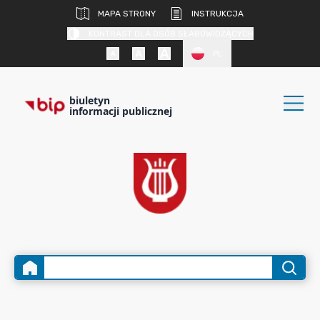
MAPA STRONY
INSTRUKCJA
KONTRAST DLA OSÓB SŁABOWIDZĄCYCH
PL
biuletyn
informacji publicznej