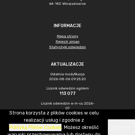
64-140 Włoszakowice
INFORMACJE
Mapa strony
Rejestr zmian
Statystyki odwiedzin
AKTUALIZACJE
Ostatnia modyfikacja
2026-08-06 09:25:20
Licznik odwiedzin ogółem
113 077
Licznik odwiedzin w m-cu 2026-
07
Strona korzysta z plików cookies w celu
407
realizacji usług i zgodnie z
Polityką Plików Cookies
. Możesz określić
Zamknij
CMS & Hosting: Nefeni Sp. z o.o.
warunki przechowywania lub dostępu do