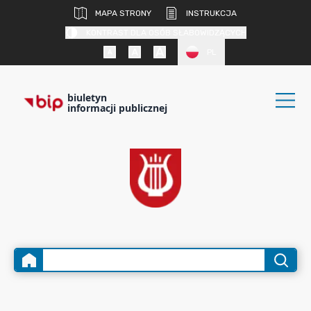
MAPA STRONY
INSTRUKCJA
KONTRAST DLA OSÓB SŁABOWIDZĄCYCH
PL
biuletyn
informacji publicznej