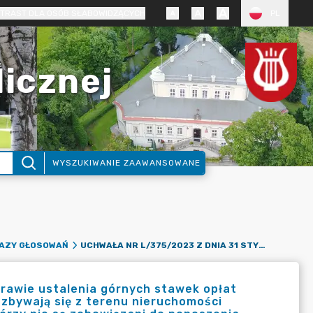
TRAST DLA OSÓB SŁABOWIDZĄCYCH
PL
licznej
WYSZUKIWANIE ZAAWANSOWANE
UCHWAŁA NR L/375/2023 Z DNIA 31 STYCZNIA 2023 R. W SPRAWIE USTALENIA GÓRNYCH STAWEK OPŁAT PONOSZONYCH PRZEZ WŁAŚCICIELI NIERUCHOMOŚCI, KTÓRZY POZBYWAJĄ SIĘ Z TERENU NIERUCHOMOŚCI NIECZYSTOŚCI CIEKŁYCH ORAZ WŁAŚCICIELI NIERUCHOMOŚCI, KTÓRZY NIE SĄ ZOBOWIĄZANI DO PONOSZENIA OPŁAT ZA GOSPODAROWANIE ODPADAMI NA RZECZ GMINY
KAZY GŁOSOWAŃ
prawie ustalenia górnych stawek opłat
ozbywają się z terenu nieruchomości