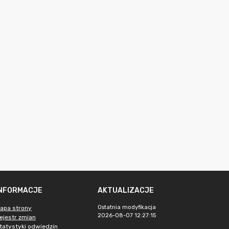
INFORMACJE
AKTUALIZACJE
Ostatnia modyfikacja
apa strony
2026-08-07 12:27:15
ejestr zmian
tatystyki odwiedzin