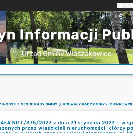
KON
yn Informacji Pub
Urząd Gminy Włoszakowice
18-2023
SESJE RADY GMINY
UCHWAŁY RADY GMINY / IMIENNE WY
ŁA NR L/375/2023 z dnia 31 stycznia 2023 r. w s
zonych przez właścicieli nieruchomości, którzy p