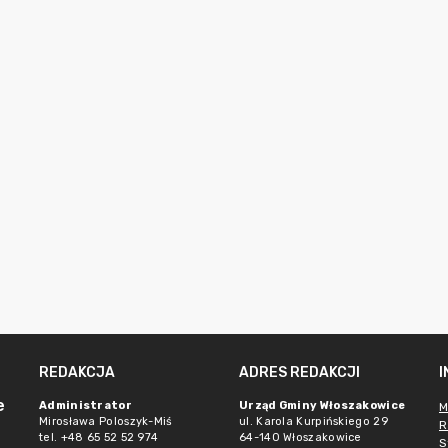
REDAKCJA
ADRES REDAKCJI
e
Administrator
Urząd Gminy Włoszakowice
M
Mirosława Poloszyk-Miś
ul. Karola Kurpińskiego 29
R
tel. +48 65 52 52 974
64-140 Włoszakowice
S