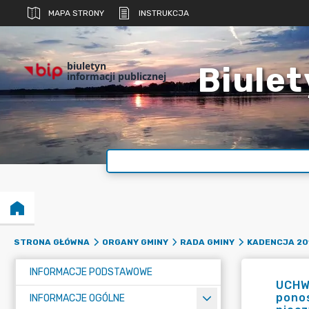
MAPA STRONY
INSTRUKCJA
biuletyn
Biulet
informacji publicznej
STRONA GŁÓWNA
ORGANY GMINY
RADA GMINY
KADENCJA 20
INFORMACJE PODSTAWOWE
UCHWA
ponos
INFORMACJE OGÓLNE