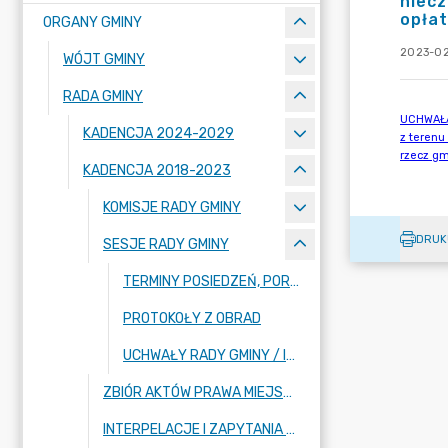
niecz
opła
ORGANY GMINY
2023-02
WÓJT GMINY
RADA GMINY
KADENCJA 2024-2029
KADENCJA 2018-2023
KOMISJE RADY GMINY
DRUK
SESJE RADY GMINY
TERMINY POSIEDZEŃ, PORZĄDKI OBRAD WRAZ Z PROJEKTAMI UCHWAŁ
PROTOKOŁY Z OBRAD
UCHWAŁY RADY GMINY / IMIENNE WYKAZY GŁOSOWAŃ
ZBIÓR AKTÓW PRAWA MIEJSCOWEGO
INTERPELACJE I ZAPYTANIA RADNYCH