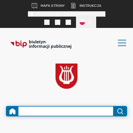
MAPA STRONY
INSTRUKCJA
KONTRAST DLA OSÓB SŁABOWIDZĄCYCH
PL
biuletyn
informacji publicznej