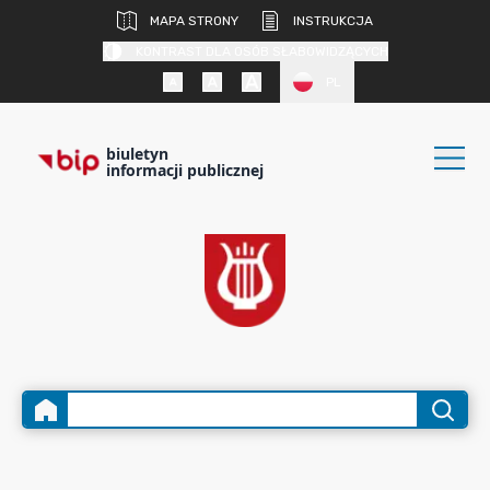
MAPA STRONY
INSTRUKCJA
KONTRAST DLA OSÓB SŁABOWIDZĄCYCH
PL
biuletyn
informacji publicznej