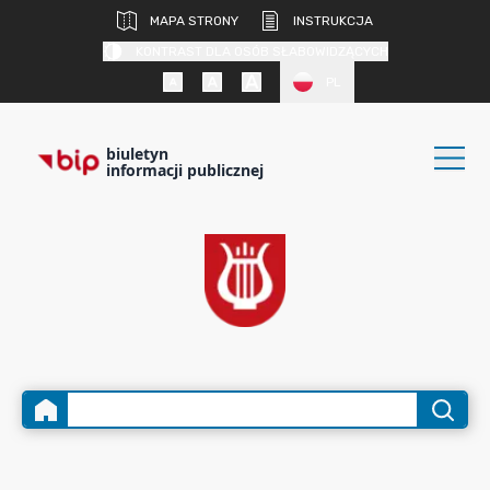
MAPA STRONY
INSTRUKCJA
KONTRAST DLA OSÓB SŁABOWIDZĄCYCH
PL
biuletyn
informacji publicznej