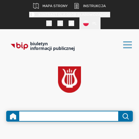
MAPA STRONY
INSTRUKCJA
KONTRAST DLA OSÓB SŁABOWIDZĄCYCH
PL
biuletyn
informacji publicznej