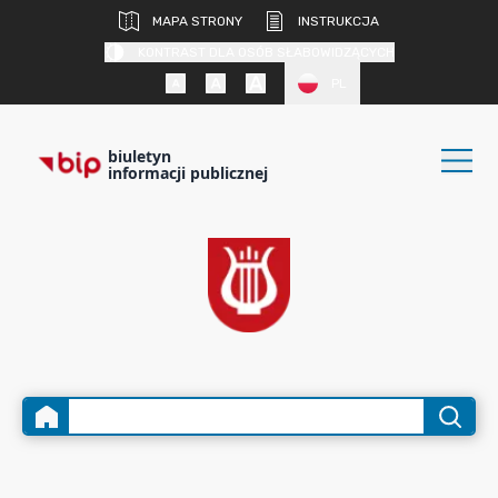
MAPA STRONY
INSTRUKCJA
KONTRAST DLA OSÓB SŁABOWIDZĄCYCH
PL
biuletyn
informacji publicznej