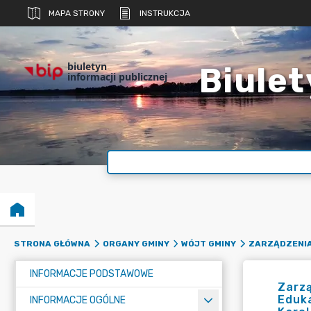
MAPA STRONY
INSTRUKCJA
biuletyn
Biulet
informacji publicznej
STRONA GŁÓWNA
ORGANY GMINY
WÓJT GMINY
ZARZĄDZENI
INFORMACJE PODSTAWOWE
Zarzą
Eduka
INFORMACJE OGÓLNE