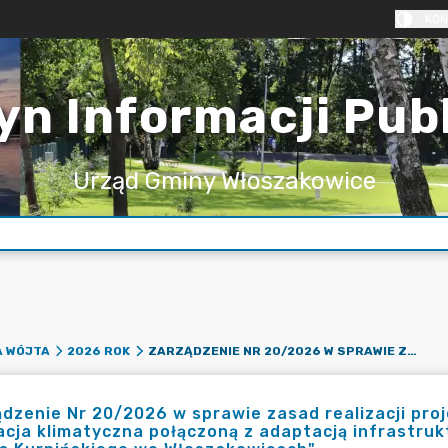
KON
yn Informacji Pub
Urząd Gminy Włoszakowice
ZARZĄDZENIE NR 20/2026 W SPRAWIE ZASAD REALIZACJI PROJEKTU "ZIELONONIEBIESKIE WŁOSZAKOWICE. EDUKACJA KLIMATYCZNA POŁĄCZONĄ Z ADAPTACJĄ INFRASTRUKTURALNĄ NA TERENIE ZESPOŁU SZKÓŁ IM. KAROLA KURPIŃSKIEGO WE WŁOSZAKOWICACH"
A WÓJTA
2026 ROK
dzenie Nr 20/2026 w sprawie zasad realizacji pro
cja klimatyczna połączoną z adaptacją infrastrukt