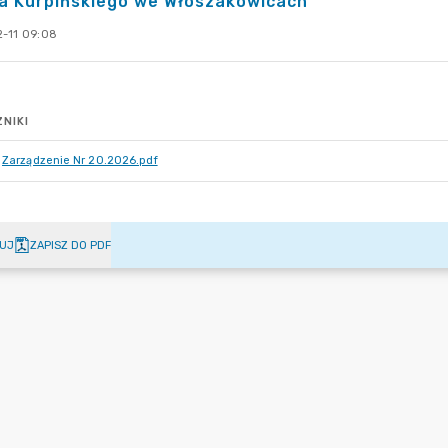
a Kurpińskiego we Włoszakowicach"
-11 09:08
NIKI
Zarządzenie Nr 20.2026.pdf
UJ
ZAPISZ DO PDF