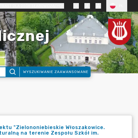
TRAST DLA OSÓB SŁABOWIDZĄCYCH
PL
licznej
WYSZUKIWANIE ZAAWANSOWANE
jektu "Zielononiebieskie Włoszakowice.
uralną na terenie Zespołu Szkół im.