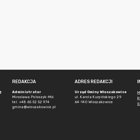
REDAKCJA
ADRES REDAKCJI
e
Administrator
Urząd Gminy Włoszakowice
M
Mirosława Poloszyk-Miś
ul. Karola Kurpińskiego 29
R
tel. +48 65 52 52 974
64-140 Włoszakowice
S
gmina@wloszakowice.pl