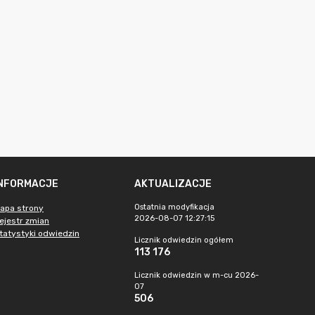
INFORMACJE
AKTUALIZACJE
Ostatnia modyfikacja
apa strony
2026-08-07 12:27:15
ejestr zmian
tatystyki odwiedzin
Licznik odwiedzin ogółem
113 176
Licznik odwiedzin w m-cu 2026-
07
506