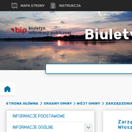
MAPA STRONY
INSTRUKCJA
biuletyn
Biulet
informacji publicznej
STRONA GŁÓWNA
ORGANY GMINY
WÓJT GMINY
ZARZĄDZENI
INFORMACJE PODSTAWOWE
Zarz
Włosz
INFORMACJE OGÓLNE