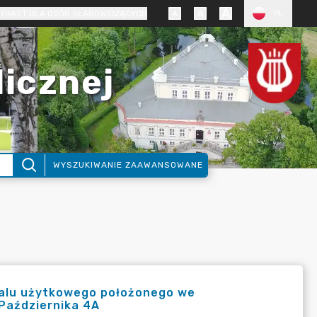
TRAST DLA OSÓB SŁABOWIDZĄCYCH
PL
licznej
WYSZUKIWANIE ZAAWANSOWANE
kalu użytkowego położonego we
 Października 4A