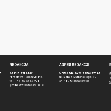
REDAKCJA
ADRES REDAKCJI
e
Administrator
Urząd Gminy Włoszakowice
M
Mirosława Poloszyk-Miś
ul. Karola Kurpińskiego 29
R
tel. +48 65 52 52 974
64-140 Włoszakowice
S
gmina@wloszakowice.pl