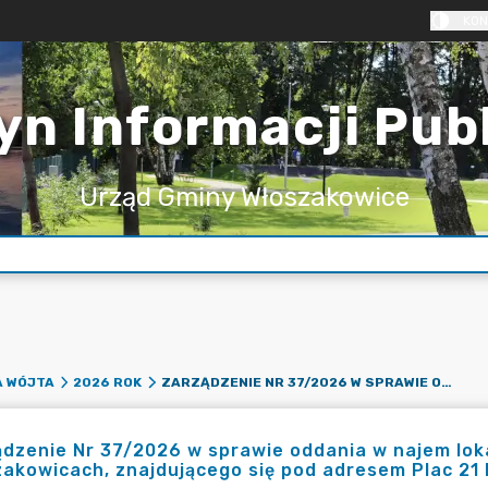
KON
yn Informacji Pub
Urząd Gminy Włoszakowice
ZARZĄDZENIE NR 37/2026 W SPRAWIE ODDANIA W NAJEM LOKALU UŻYTKOWEGO POŁOŻONEGO WE WŁOSZAKOWICACH, ZNAJDUJĄCEGO SIĘ POD ADRESEM PLAC 21 PAŹDZIERNIKA 4A
A WÓJTA
2026 ROK
ądzenie Nr 37/2026 w sprawie oddania w najem lo
akowicach, znajdującego się pod adresem Plac 21