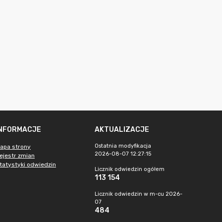
INFORMACJE
AKTUALIZACJE
Ostatnia modyfikacja
apa strony
2026-08-07 12:27:15
ejestr zmian
tatystyki odwiedzin
Licznik odwiedzin ogółem
113 154
Licznik odwiedzin w m-cu 2026-
07
484