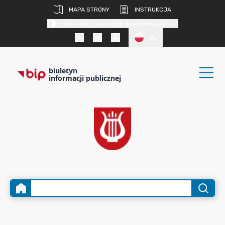
MAPA STRONY
INSTRUKCJA
KONTRAST DLA OSÓB SŁABOWIDZĄCYCH
PL
biuletyn
informacji publicznej