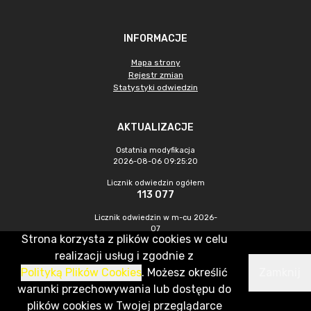
INFORMACJE
Mapa strony
Rejestr zmian
Statystyki odwiedzin
AKTUALIZACJE
Ostatnia modyfikacja
2026-08-06 09:25:20
Licznik odwiedzin ogółem
113 077
Licznik odwiedzin w m-cu 2026-
07
Strona korzysta z plików cookies w celu
407
realizacji usług i zgodnie z
Polityką Plików Cookies
. Możesz określić
Zamknij
CMS & Hosting: Nefeni Sp. z o.o.
warunki przechowywania lub dostępu do
plików cookies w Twojej przeglądarce