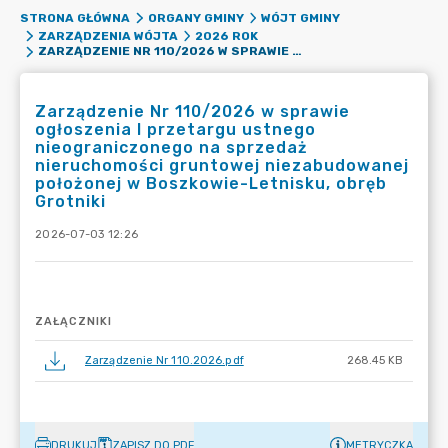
STRONA GŁÓWNA
ORGANY GMINY
WÓJT GMINY
ZARZĄDZENIA WÓJTA
2026 ROK
ZARZĄDZENIE NR 110/2026 W SPRAWIE OGŁOSZENIA I PRZETARGU USTNEGO NIEOGRANICZONEGO NA SPRZEDAŻ NIERUCHOMOŚCI GRUNTOWEJ NIEZABUDOWANEJ POŁOŻONEJ W BOSZKOWIE-LETNISKU, OBRĘB GROTNIKI
Zarządzenie Nr 110/2026 w sprawie
ogłoszenia I przetargu ustnego
nieograniczonego na sprzedaż
nieruchomości gruntowej niezabudowanej
położonej w Boszkowie-Letnisku, obręb
Grotniki
2026-07-03 12:26
ZAŁĄCZNIKI
Zarządzenie Nr 110.2026.pdf
268.45 KB
DRUKUJ
ZAPISZ DO PDF
METRYCZKA