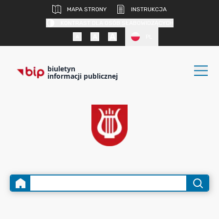
MAPA STRONY
INSTRUKCJA
KONTRAST DLA OSÓB SŁABOWIDZĄCYCH
PL
biuletyn
informacji publicznej