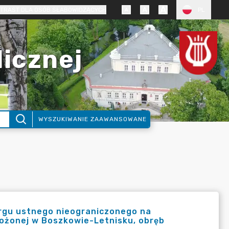
TRAST DLA OSÓB SŁABOWIDZĄCYCH
PL
licznej
WYSZUKIWANIE ZAAWANSOWANE
argu ustnego nieograniczonego na
ożonej w Boszkowie-Letnisku, obręb