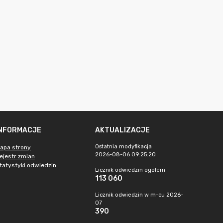
INFORMACJE
AKTUALIZACJE
Ostatnia modyfikacja
apa strony
2026-08-06 09:25:20
ejestr zmian
tatystyki odwiedzin
Licznik odwiedzin ogółem
113 060
Licznik odwiedzin w m-cu 2026-
07
390