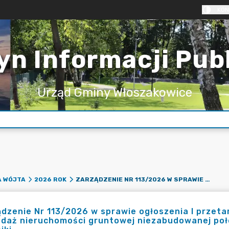
KON
yn Informacji Pub
Urząd Gminy Włoszakowice
ZARZĄDZENIE NR 113/2026 W SPRAWIE OGŁOSZENIA I PRZETARGU USTNEGO NIEOGRANICZONEGO NA SPRZEDAŻ NIERUCHOMOŚCI GRUNTOWEJ NIEZABUDOWANEJ POŁOŻONEJ W BOSZKOWIE-LETNISKU, OBRĘB GROTNIKI
A WÓJTA
2026 ROK
dzenie Nr 113/2026 w sprawie ogłoszenia I przet
edaż nieruchomości gruntowej niezabudowanej poł