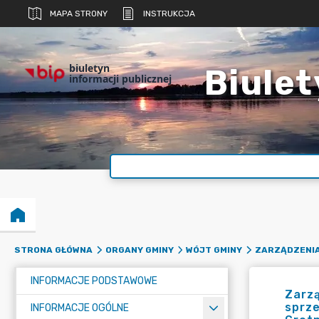
MAPA STRONY
INSTRUKCJA
biuletyn
Biulet
informacji publicznej
STRONA GŁÓWNA
ORGANY GMINY
WÓJT GMINY
ZARZĄDZENI
INFORMACJE PODSTAWOWE
Zarzą
sprz
INFORMACJE OGÓLNE