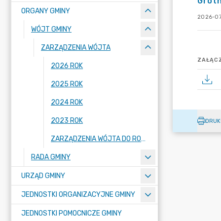
Grotn
ORGANY GMINY
2026-07
WÓJT GMINY
ZARZĄDZENIA WÓJTA
ZAŁĄCZ
2026 ROK
2025 ROK
2024 ROK
2023 ROK
DRUK
ZARZĄDZENIA WÓJTA DO ROKU 2022 (WŁĄCZNIE)
RADA GMINY
URZĄD GMINY
JEDNOSTKI ORGANIZACYJNE GMINY
JEDNOSTKI POMOCNICZE GMINY