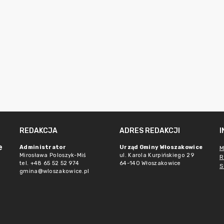
REDAKCJA
ADRES REDAKCJI
e
Administrator
Urząd Gminy Włoszakowice
M
Mirosława Poloszyk-Miś
ul. Karola Kurpińskiego 29
R
tel. +48 65 52 52 974
64-140 Włoszakowice
S
gmina@wloszakowice.pl