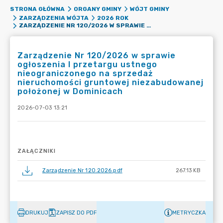
STRONA GŁÓWNA
ORGANY GMINY
WÓJT GMINY
ZARZĄDZENIA WÓJTA
2026 ROK
ZARZĄDZENIE NR 120/2026 W SPRAWIE OGŁOSZENIA I PRZETARGU USTNEGO NIEOGRANICZONEGO NA SPRZEDAŻ NIERUCHOMOŚCI GRUNTOWEJ NIEZABUDOWANEJ POŁOŻONEJ W DOMINICACH
Zarządzenie Nr 120/2026 w sprawie
ogłoszenia I przetargu ustnego
nieograniczonego na sprzedaż
nieruchomości gruntowej niezabudowanej
położonej w Dominicach
2026-07-03 13:21
ZAŁĄCZNIKI
Zarządzenie Nr 120.2026.pdf
267.13 KB
DRUKUJ
ZAPISZ DO PDF
METRYCZKA