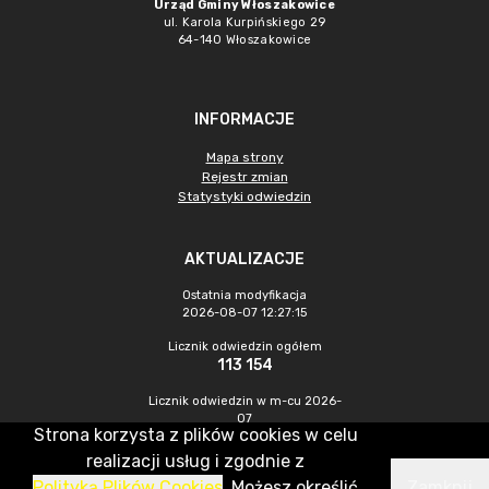
Urząd Gminy Włoszakowice
ul. Karola Kurpińskiego 29
64-140 Włoszakowice
INFORMACJE
Mapa strony
Rejestr zmian
Statystyki odwiedzin
AKTUALIZACJE
Ostatnia modyfikacja
2026-08-07 12:27:15
Licznik odwiedzin ogółem
113 154
Licznik odwiedzin w m-cu 2026-
07
Strona korzysta z plików cookies w celu
484
realizacji usług i zgodnie z
Polityką Plików Cookies
. Możesz określić
Zamknij
CMS & Hosting: Nefeni Sp. z o.o.