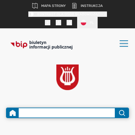
MAPA STRONY
INSTRUKCJA
KONTRAST DLA OSÓB SŁABOWIDZĄCYCH
PL
biuletyn
informacji publicznej