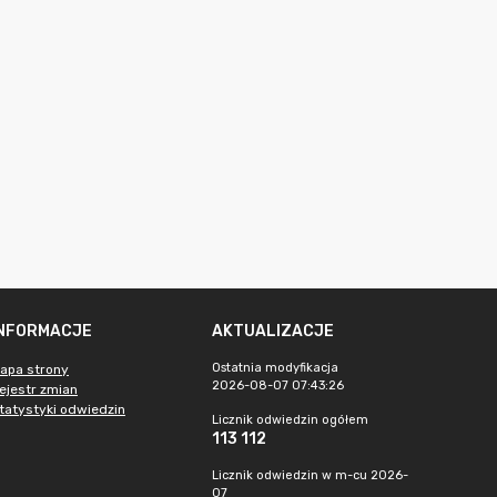
INFORMACJE
AKTUALIZACJE
Ostatnia modyfikacja
apa strony
2026-08-07 07:43:26
ejestr zmian
tatystyki odwiedzin
Licznik odwiedzin ogółem
113 112
Licznik odwiedzin w m-cu 2026-
07