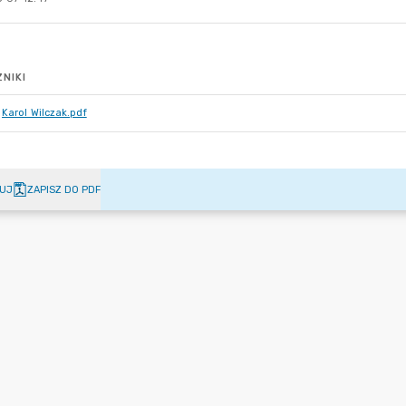
NIKI
Karol Wilczak.pdf
UJ
ZAPISZ DO PDF