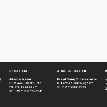
REDAKCJA
ADRES REDAKCJI
e
Administrator
Urząd Gminy Włoszakowice
M
Mirosława Poloszyk-Miś
ul. Karola Kurpińskiego 29
R
tel. +48 65 52 52 974
64-140 Włoszakowice
S
gmina@wloszakowice.pl