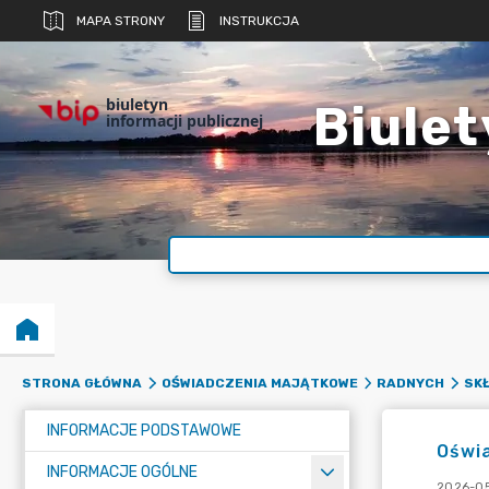
MAPA STRONY
INSTRUKCJA
biuletyn
Biulet
informacji publicznej
STRONA GŁÓWNA
OŚWIADCZENIA MAJĄTKOWE
RADNYCH
SKŁ
INFORMACJE PODSTAWOWE
Oświa
INFORMACJE OGÓLNE
2026-05