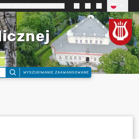
TRAST DLA OSÓB SŁABOWIDZĄCYCH
PL
licznej
WYSZUKIWANIE ZAAWANSOWANE