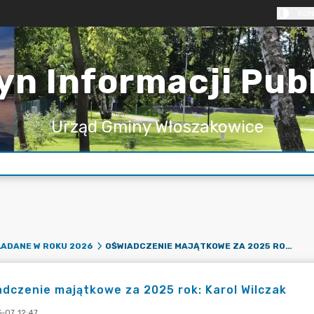
KON
yn Informacji Pub
Urząd Gminy Włoszakowice
OŚWIADCZENIE MAJĄTKOWE ZA 2025 ROK: KAROL WILCZAK
ADANE W ROKU 2026
dczenie majątkowe za 2025 rok: Karol Wilczak
-07 12:47