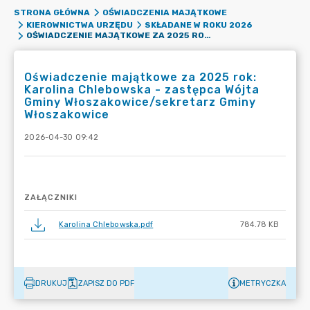
STRONA GŁÓWNA
OŚWIADCZENIA MAJĄTKOWE
KIEROWNICTWA URZĘDU
SKŁADANE W ROKU 2026
OŚWIADCZENIE MAJĄTKOWE ZA 2025 ROK: KAROLINA CHLEBOWSKA - ZASTĘPCA WÓJTA GMINY WŁOSZAKOWICE/SEKRETARZ GMINY WŁOSZAKOWICE
Oświadczenie majątkowe za 2025 rok:
Karolina Chlebowska - zastępca Wójta
Gminy Włoszakowice/sekretarz Gminy
Włoszakowice
2026-04-30 09:42
ZAŁĄCZNIKI
Karolina Chlebowska.pdf
784.78 KB
DRUKUJ
ZAPISZ DO PDF
METRYCZKA