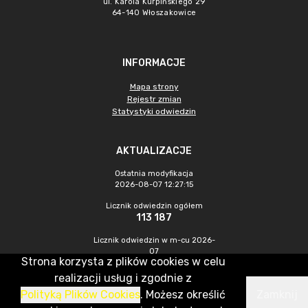
ul. Karola Kurpińskiego 29
64-140 Włoszakowice
INFORMACJE
Mapa strony
Rejestr zmian
Statystyki odwiedzin
AKTUALIZACJE
Ostatnia modyfikacja
2026-08-07 12:27:15
Licznik odwiedzin ogółem
113 187
Licznik odwiedzin w m-cu 2026-
07
Strona korzysta z plików cookies w celu
517
realizacji usług i zgodnie z
Polityką Plików Cookies
. Możesz określić
Zamknij
CMS & Hosting: Nefeni Sp. z o.o.