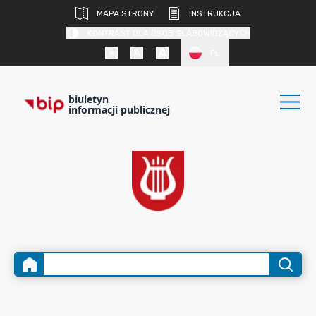
MAPA STRONY
INSTRUKCJA
KONTRAST DLA OSÓB SŁABOWIDZĄCYCH
PL
biuletyn
informacji publicznej