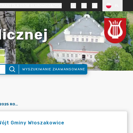
TRAST DLA OSÓB SŁABOWIDZĄCYCH
PL
licznej
WYSZUKIWANIE ZAAWANSOWANE
OŚWIADCZENIE MAJĄTKOWE ZA 2025 ROK: MAREK WĄSOWICZ WÓJT GMINY WŁOSZAKOWICE
Wójt Gminy Włoszakowice