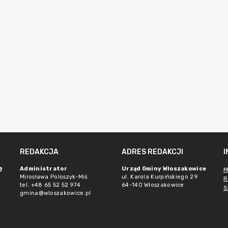
REDAKCJA
ADRES REDAKCJI
e
Administrator
Urząd Gminy Włoszakowice
M
Mirosława Poloszyk-Miś
ul. Karola Kurpińskiego 29
R
tel. +48 65 52 52 974
64-140 Włoszakowice
S
gmina@wloszakowice.pl