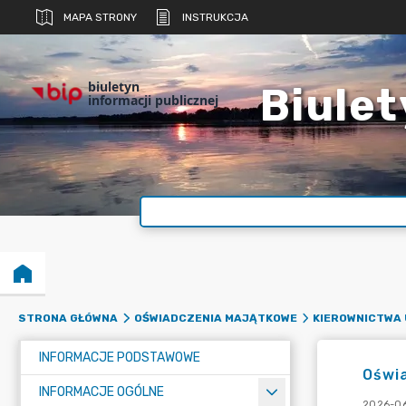
MAPA STRONY
INSTRUKCJA
biuletyn
Biulet
informacji publicznej
STRONA GŁÓWNA
OŚWIADCZENIA MAJĄTKOWE
KIEROWNICTWA
INFORMACJE PODSTAWOWE
Oświ
INFORMACJE OGÓLNE
2026-06