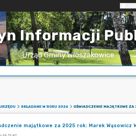
KON
yn Informacji Pub
Urząd Gminy Włoszakowice
 URZĘDU
SKŁADANE W ROKU 2026
adczenie majątkowe za 2025 rok: Marek Wąsowicz 
-26 12:47