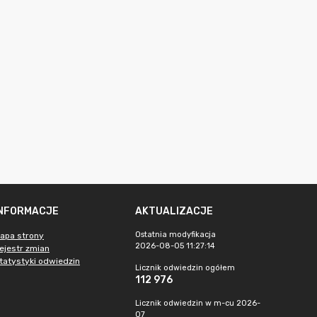
INFORMACJE
AKTUALIZACJE
Ostatnia modyfikacja
apa strony
2026-08-05 11:27:14
ejestr zmian
tatystyki odwiedzin
Licznik odwiedzin ogółem
112 976
Licznik odwiedzin w m-cu 2026-
07