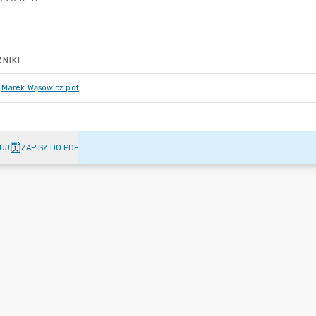
NIKI
Marek Wąsowicz.pdf
UJ
ZAPISZ DO PDF