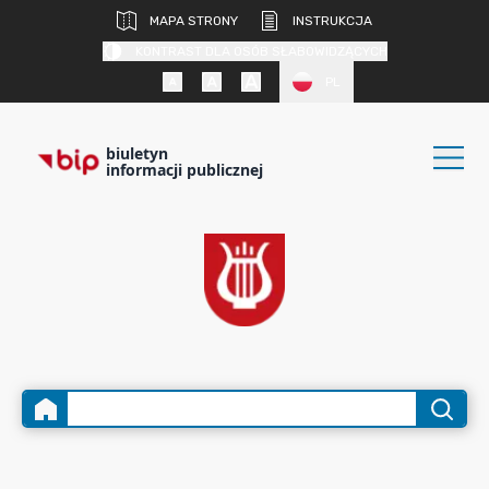
MAPA STRONY
INSTRUKCJA
KONTRAST DLA OSÓB SŁABOWIDZĄCYCH
PL
biuletyn
informacji publicznej