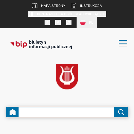
MAPA STRONY
INSTRUKCJA
KONTRAST DLA OSÓB SŁABOWIDZĄCYCH
PL
biuletyn
informacji publicznej