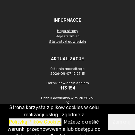
INFORMACJE
Mapa strony
Rejestr zmian
Statystyki odwiedzin
AKTUALIZACJE
Ostatnia modyfikacja
2026-08-07 12:27:15
Licznik odwiedzin ogółem
113 154
Licznik odwiedzin w m-cu 2026-
07
Strona korzysta z plików cookies w celu
484
realizacji usług i zgodnie z
Polityką Plików Cookies
. Możesz określić
Zamknij
CMS & Hosting: Nefeni Sp. z o.o.
warunki przechowywania lub dostępu do