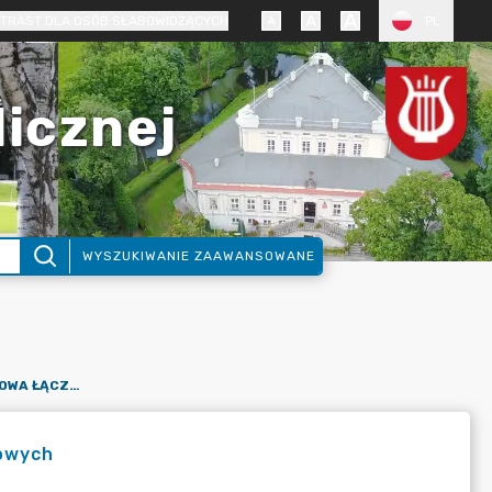
TRAST DLA OSÓB SŁABOWIDZĄCYCH
PL
licznej
WYSZUKIWANIE ZAAWANSOWANE
GMINA: INFORMACJA DODATKOWA ŁĄCZNA JEDNOSTEK BUDŻETOWYCH
towych