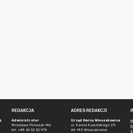
REDAKCJA
ADRES REDAKCJI
e
Administrator
Urząd Gminy Włoszakowice
M
Mirosława Poloszyk-Miś
ul. Karola Kurpińskiego 29
R
tel. +48 65 52 52 974
64-140 Włoszakowice
S