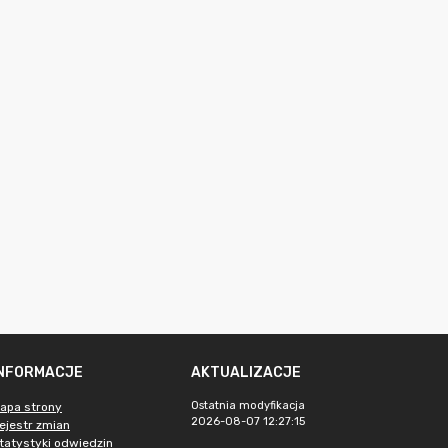
INFORMACJE
AKTUALIZACJE
Ostatnia modyfikacja
apa strony
2026-08-07 12:27:15
ejestr zmian
tatystyki odwiedzin