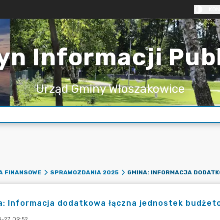
KON
yn Informacji Pub
Urząd Gminy Włoszakowice
A FINANSOWE
SPRAWOZDANIA 2025
a: Informacja dodatkowa łączna jednostek budże
-27 09:52