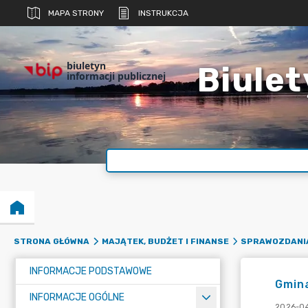
MAPA STRONY
INSTRUKCJA
biuletyn
Biulet
informacji publicznej
STRONA GŁÓWNA
MAJĄTEK, BUDŻET I FINANSE
SPRAWOZDANI
INFORMACJE PODSTAWOWE
Gmin
INFORMACJE OGÓLNE
2026-04