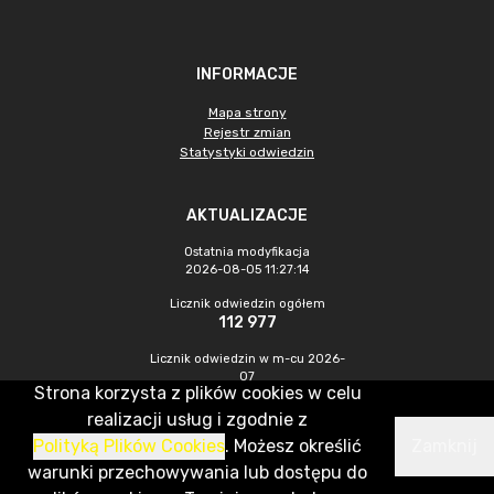
INFORMACJE
Mapa strony
Rejestr zmian
Statystyki odwiedzin
AKTUALIZACJE
Ostatnia modyfikacja
2026-08-05 11:27:14
Licznik odwiedzin ogółem
112 977
Licznik odwiedzin w m-cu 2026-
07
Strona korzysta z plików cookies w celu
307
realizacji usług i zgodnie z
Polityką Plików Cookies
. Możesz określić
Zamknij
CMS & Hosting: Nefeni Sp. z o.o.
warunki przechowywania lub dostępu do