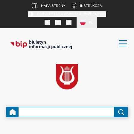
MAPA STRONY
INSTRUKCJA
KONTRAST DLA OSÓB SŁABOWIDZĄCYCH
PL
biuletyn
informacji publicznej