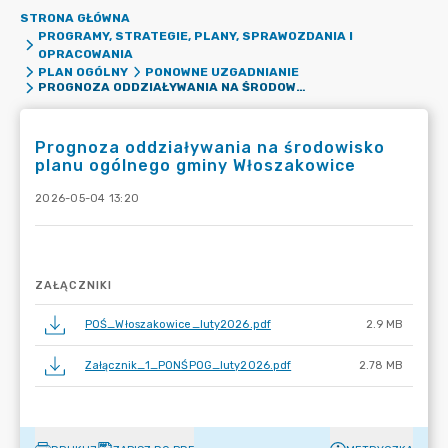
STRONA GŁÓWNA
PROGRAMY, STRATEGIE, PLANY, SPRAWOZDANIA I
OPRACOWANIA
PLAN OGÓLNY
PONOWNE UZGADNIANIE
PROGNOZA ODDZIAŁYWANIA NA ŚRODOWISKO PLANU OGÓLNEGO GMINY WŁOSZAKOWICE
Prognoza oddziaływania na środowisko
planu ogólnego gminy Włoszakowice
2026-05-04 13:20
ZAŁĄCZNIKI
POŚ_Włoszakowice_luty2026.pdf
2.9 MB
Załącznik_1_PONŚPOG_luty2026.pdf
2.78 MB