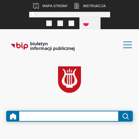
MAPA STRONY
INSTRUKCJA
KONTRAST DLA OSÓB SŁABOWIDZĄCYCH
PL
biuletyn
informacji publicznej