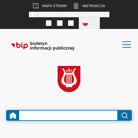
MAPA STRONY
INSTRUKCJA
KONTRAST DLA OSÓB SŁABOWIDZĄCYCH
PL
biuletyn
informacji publicznej