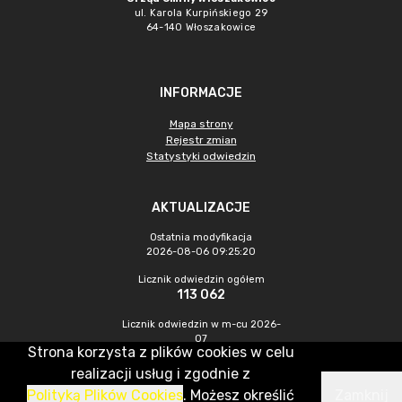
ul. Karola Kurpińskiego 29
64-140 Włoszakowice
INFORMACJE
Mapa strony
Rejestr zmian
Statystyki odwiedzin
AKTUALIZACJE
Ostatnia modyfikacja
2026-08-06 09:25:20
Licznik odwiedzin ogółem
113 062
Licznik odwiedzin w m-cu 2026-
07
Strona korzysta z plików cookies w celu
392
realizacji usług i zgodnie z
Polityką Plików Cookies
. Możesz określić
Zamknij
CMS & Hosting: Nefeni Sp. z o.o.