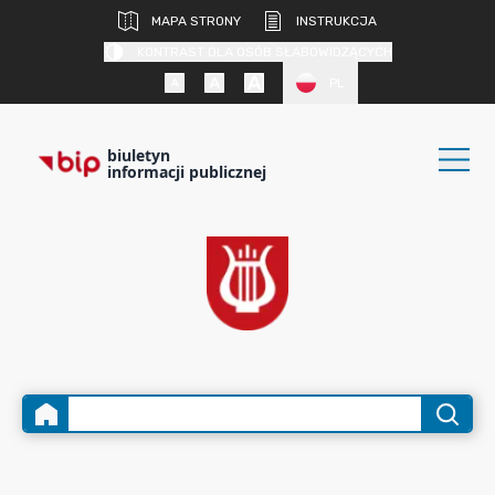
MAPA STRONY
INSTRUKCJA
KONTRAST DLA OSÓB SŁABOWIDZĄCYCH
PL
biuletyn
informacji publicznej