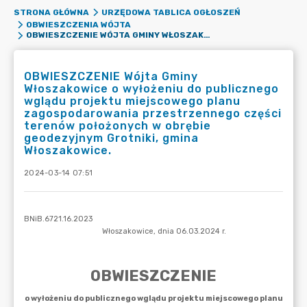
STRONA GŁÓWNA
URZĘDOWA TABLICA OGŁOSZEŃ
OBWIESZCZENIA WÓJTA
OBWIESZCZENIE WÓJTA GMINY WŁOSZAKOWICE O WYŁOŻENIU DO PUBLICZNEGO WGLĄDU PROJEKTU MIEJSCOWEGO PLANU ZAGOSPODAROWANIA PRZESTRZENNEGO CZĘŚCI TERENÓW POŁOŻONYCH W OBRĘBIE GEODEZYJNYM GROTNIKI, GMINA WŁOSZAKOWICE.
OBWIESZCZENIE Wójta Gminy
Włoszakowice o wyłożeniu do publicznego
wglądu projektu miejscowego planu
zagospodarowania przestrzennego części
terenów położonych w obrębie
geodezyjnym Grotniki, gmina
Włoszakowice.
2024-03-14 07:51