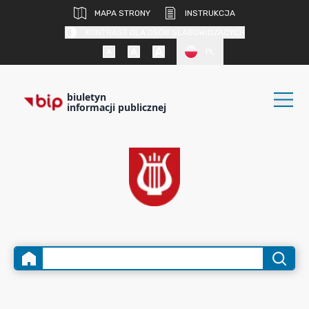
MAPA STRONY
INSTRUKCJA
KONTRAST DLA OSÓB SŁABOWIDZĄCYCH
PL
biuletyn
informacji publicznej