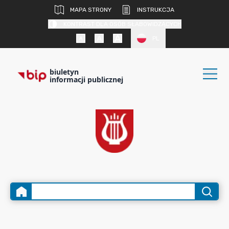
MAPA STRONY
INSTRUKCJA
KONTRAST DLA OSÓB SŁABOWIDZĄCYCH
PL
biuletyn
informacji publicznej