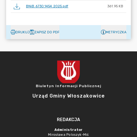
BNiB.6730.1454.2025.pdf
361.95 KB
DRUKUJ
ZAPISZ DO PDF
METRYCZKA
Biuletyn Informacji Publicznej
Urząd Gminy Włoszakowice
REDAKCJA
Administrator
Mirosława Poloszyk-Miś