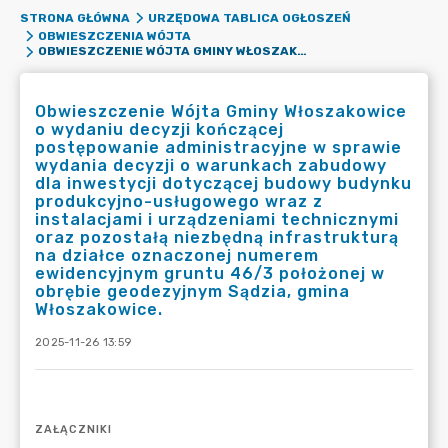
STRONA GŁÓWNA
URZĘDOWA TABLICA OGŁOSZEŃ
OBWIESZCZENIA WÓJTA
OBWIESZCZENIE WÓJTA GMINY WŁOSZAKOWICE O WYDANIU DECYZJI KOŃCZĄCEJ POSTĘPOWANIE ADMINISTRACYJNE W SPRAWIE WYDANIA DECYZJI O WARUNKACH ZABUDOWY DLA INWESTYCJI DOTYCZĄCEJ BUDOWY BUDYNKU PRODUKCYJNO-USŁUGOWEGO WRAZ Z INSTALACJAMI I URZĄDZENIAMI TECHNICZNYMI ORAZ POZOSTAŁĄ NIEZBĘDNĄ INFRASTRUKTURĄ NA DZIAŁCE OZNACZONEJ NUMEREM EWIDENCYJNYM GRUNTU 46/3 POŁOŻONEJ W OBRĘBIE GEODEZYJNYM SĄDZIA, GMINA WŁOSZAKOWICE.
Obwieszczenie Wójta Gminy Włoszakowice
o wydaniu decyzji kończącej
postępowanie administracyjne w sprawie
wydania decyzji o warunkach zabudowy
dla inwestycji dotyczącej budowy budynku
produkcyjno-usługowego wraz z
instalacjami i urządzeniami technicznymi
oraz pozostałą niezbędną infrastrukturą
na działce oznaczonej numerem
ewidencyjnym gruntu 46/3 położonej w
obrębie geodezyjnym Sądzia, gmina
Włoszakowice.
2025-11-26 13:59
ZAŁĄCZNIKI