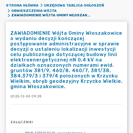
STRONA GŁÓWNA
URZĘDOWA TABLICA OGŁOSZEŃ
OBWIESZCZENIA WÓJTA
ZAWIADOMIENIE WÓJTA GMINY WŁOSZAKOWICE O WYDANIU DECYZJI KOŃCZĄCEJ POSTĘPOWANIE ADMINISTRACYJNE W SPRAWIE DECYZJI O USTALENIU LOKALIZACJI INWESTYCJI CELU PUBLICZNEGO DOTYCZĄCEJ BUDOWY LINII ELEKTROENERGETYCZNEJ NN 0,4 KV NA DZIAŁKACH OZNACZONYCH NUMERAMI EWID. GRUNTÓW 381/9, 460/8, 460/7, 381/38, 384,379/3 I 379/4 POŁOŻONYCH W KRZYCKU WIELKIM, OBRĘB GEODEZYJNY KRZYCKO WIELKIE, GMINA WŁOSZAKOWICE.
ZAWIADOMIENIE Wójta Gminy Włoszakowice
o wydaniu decyzji kończącej
postępowanie administracyjne w sprawie
decyzji o ustaleniu lokalizacji inwestycji
celu publicznego dotyczącej budowy linii
elektroenergetycznej nN 0,4 kV na
działkach oznaczonych numerami ewid.
gruntów 381/9, 460/8, 460/7, 381/38,
384,379/3 i 379/4 położonych w Krzycku
Wielkim, obręb geodezyjny Krzycko Wielkie,
gmina Włoszakowice.
2025-12-04 09:28
ZAŁĄCZNIKI