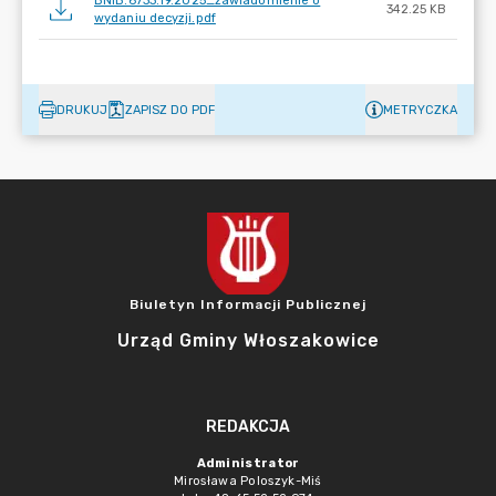
BNiB.6733.19.2025_zawiadomienie o
342.25 KB
wydaniu decyzji.pdf
DRUKUJ
ZAPISZ DO PDF
METRYCZKA
Biuletyn Informacji Publicznej
Urząd Gminy Włoszakowice
REDAKCJA
Administrator
Mirosława Poloszyk-Miś