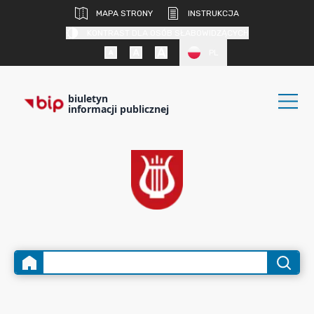
MAPA STRONY
INSTRUKCJA
KONTRAST DLA OSÓB SŁABOWIDZĄCYCH
PL
biuletyn
informacji publicznej