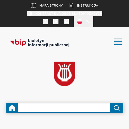
MAPA STRONY
INSTRUKCJA
KONTRAST DLA OSÓB SŁABOWIDZĄCYCH
PL
biuletyn
informacji publicznej