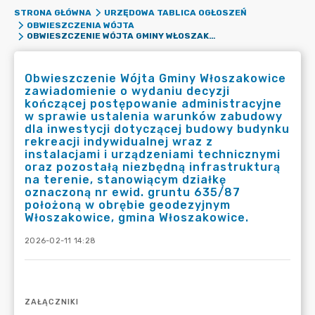
STRONA GŁÓWNA
URZĘDOWA TABLICA OGŁOSZEŃ
OBWIESZCZENIA WÓJTA
OBWIESZCZENIE WÓJTA GMINY WŁOSZAKOWICE ZAWIADOMIENIE O WYDANIU DECYZJI KOŃCZĄCEJ POSTĘPOWANIE ADMINISTRACYJNE W SPRAWIE USTALENIA WARUNKÓW ZABUDOWY DLA INWESTYCJI DOTYCZĄCEJ BUDOWY BUDYNKU REKREACJI INDYWIDUALNEJ WRAZ Z INSTALACJAMI I URZĄDZENIAMI TECHNICZNYMI ORAZ POZOSTAŁĄ NIEZBĘDNĄ INFRASTRUKTURĄ NA TERENIE, STANOWIĄCYM DZIAŁKĘ OZNACZONĄ NR EWID. GRUNTU 635/87 POŁOŻONĄ W OBRĘBIE GEODEZYJNYM WŁOSZAKOWICE, GMINA WŁOSZAKOWICE.
Obwieszczenie Wójta Gminy Włoszakowice
zawiadomienie o wydaniu decyzji
kończącej postępowanie administracyjne
w sprawie ustalenia warunków zabudowy
dla inwestycji dotyczącej budowy budynku
rekreacji indywidualnej wraz z
instalacjami i urządzeniami technicznymi
oraz pozostałą niezbędną infrastrukturą
na terenie, stanowiącym działkę
oznaczoną nr ewid. gruntu 635/87
położoną w obrębie geodezyjnym
Włoszakowice, gmina Włoszakowice.
2026-02-11 14:28
ZAŁĄCZNIKI