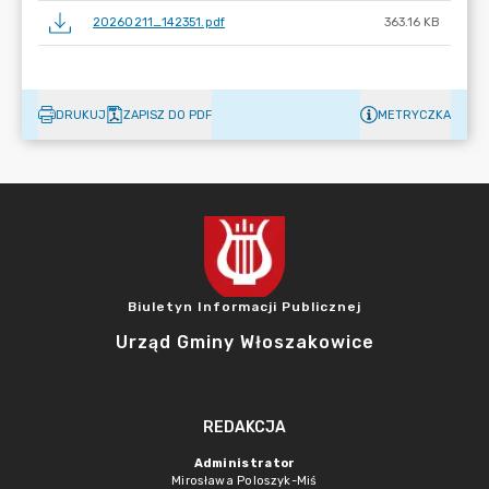
20260211_142351.pdf
363.16 KB
DRUKUJ
ZAPISZ DO PDF
METRYCZKA
Biuletyn Informacji Publicznej
Urząd Gminy Włoszakowice
REDAKCJA
Administrator
Mirosława Poloszyk-Miś